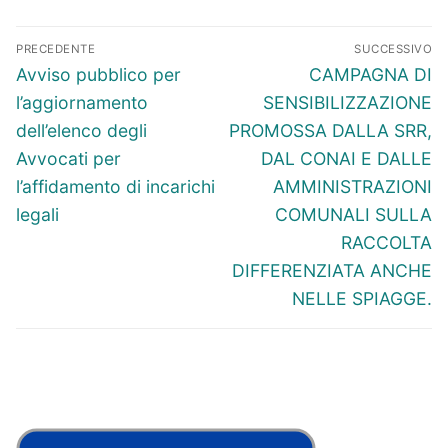
Navigazione
PRECEDENTE
SUCCESSIVO
articoli
Articolo
Articolo
Avviso pubblico per
CAMPAGNA DI
precedente:
successivo:
l’aggiornamento
SENSIBILIZZAZIONE
dell’elenco degli
PROMOSSA DALLA SRR,
Avvocati per
DAL CONAI E DALLE
l’affidamento di incarichi
AMMINISTRAZIONI
legali
COMUNALI SULLA
RACCOLTA
DIFFERENZIATA ANCHE
NELLE SPIAGGE.