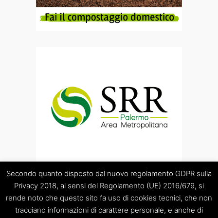
Secondo quanto disposto dal nuovo regolamento GDPR sulla
Privacy 2018, ai sensi del Regolamento (UE) 2016/679, si
rende noto che questo sito fa uso di cookies tecnici, che non
tracciano informazioni di carattere personale, e anche di