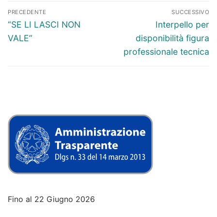
Navigazione
PRECEDENTE
SUCCESSIVO
articoli
Articolo
Articolo
“SE LI LASCI NON
Interpello per
precedente:
successivo:
VALE”
disponibilità figura
professionale tecnica
Fino al 22 Giugno 2026