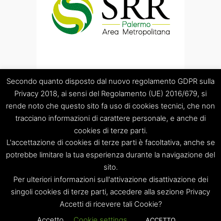
Secondo quanto disposto dal nuovo regolamento GDPR sulla
Privacy 2018, ai sensi del Regolamento (UE) 2016/679, si
rende noto che questo sito fa uso di cookies tecnici, che non
tracciano informazioni di carattere personale, e anche di
cookies di terze parti.
“Società Regolamentazione del servizio di gestione Rifiuti
L'accettazione di cookies di terze parti è facoltativa, anche se
“Palermo Area Metropolitana” S.C.p.A.
Sede legale: Palermo – Piazza Pretoria 1 – Sede amministrativa:
potrebbe limitare la tua esperienza durante la navigazione del
Palermo – Via Resuttana 360 – Capitale sociale: Euro
sito.
120.000,00
Per ulteriori informazioni sull'attivazione disattivazione dei
Registro Imprese di Palermo/CF/PIVA: 06269510829 – R.E.A.:
singoli cookies di terze parti, accedere alla sezione Privacy
PA-309841
Accetti di ricevere tali Cookie?
Tel. 091 8397879 – e-mail: info@srrpalermo.it – PEC:
srrpalermo@legalmail.it
Accetto
Cookie settings
ACCETTO