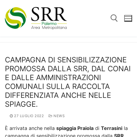
Vai
al
contenuto
Cerca:
CAMPAGNA DI SENSIBILIZZAZIONE
PROMOSSA DALLA SRR, DAL CONAI
E DALLE AMMINISTRAZIONI
COMUNALI SULLA RACCOLTA
DIFFERENZIATA ANCHE NELLE
SPIAGGE.
27 LUGLIO 2022
NEWS
È arrivata anche nella
spiaggia Praiola
di
Terrasini
la
campagna di sensibilizzazione promossa dalla
SRR
,