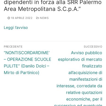
dipendenti in forza alla SRR Palermo
Area Metropolitana S.C.p.A.”
19 APRILE 2022
NEWS
Leggi l’avviso
Navigazione
PRECEDENTE
SUCCESSIVO
articoli
Articolo
Articolo
“NONTISCORDARDIME’
Avviso pubblico
precedente:
successivo:
– OPERAZIONE SCUOLE
esplorativo di mercato
PULITE” (Danilo Dolci –
finalizzato
Mirto di Partinico)
all’acquisizione di
manifestazioni di
interesse, corredate da
relative quotazioni
economiche, per il
successivo ed eventuale