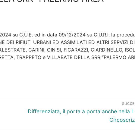
2024 su G.U.E. ed in data 09/12/2024 su G.U.R.I. la proced
ONE DEI RIFIUTI URBANI ED ASSIMILATI ED ALTRI SERVIZI DI
ESTRATE, CARINI, CINISI, FICARAZZI, GIARDINELLO, ISO
RETTA, TRAPPETO e VILLABATE DELLA SRR “PALERMO AR
SUCCE
Articolo
Differenziata, il porta a porta anche nella I 
successivo:
Circoscri