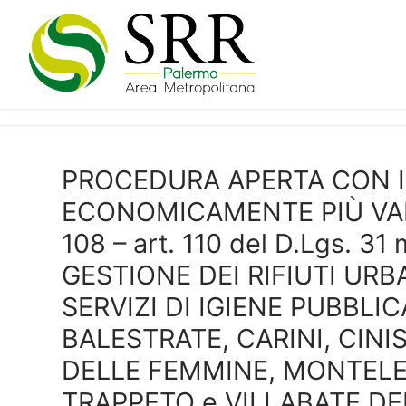
Vai
al
contenuto
PROCEDURA APERTA CON IL
ECONOMICAMENTE PIÙ VANTAG
108 – art. 110 del D.Lgs. 31
GESTIONE DEI RIFIUTI URBA
SERVIZI DI IGIENE PUBBLI
BALESTRATE, CARINI, CINIS
DELLE FEMMINE, MONTELEP
TRAPPETO e VILLABATE DE