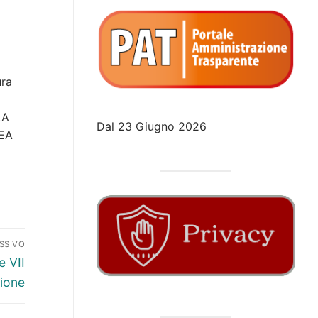
ura
LA
Dal 23 Giugno 2026
EA
SSIVO
e VII
zione