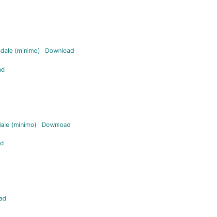
d
adale (minimo)
Download
ad
dale (minimo)
Download
ad
ad