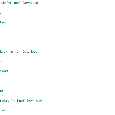
dale (minimo)
Download
d
load
dale (minimo)
Download
ad
nload
ad
tradale (minimo)
Download
oad