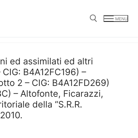
MENU
Cerca:
ni ed assimilati ed altri
1 – CIG: B4A12FC196) –
(lotto 2 – CIG: B4A12FD269)
C) – Altofonte, Ficarazzi,
itoriale della “S.R.R.
/2010.