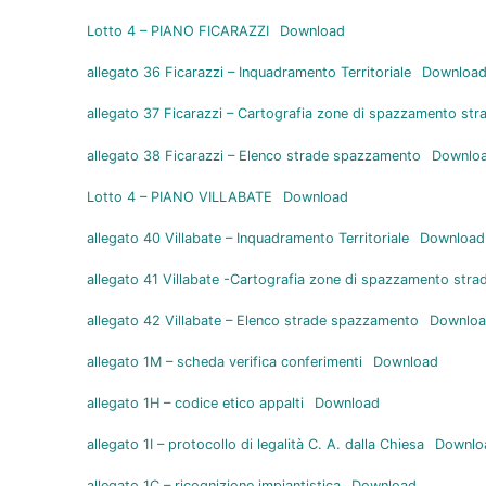
Lotto 4 – PIANO FICARAZZI
Download
allegato 36 Ficarazzi – Inquadramento Territoriale
Downloa
allegato 37 Ficarazzi – Cartografia zone di spazzamento str
allegato 38 Ficarazzi – Elenco strade spazzamento
Downlo
Lotto 4 – PIANO VILLABATE
Download
allegato 40 Villabate – Inquadramento Territoriale
Download
allegato 41 Villabate -Cartografia zone di spazzamento stra
allegato 42 Villabate – Elenco strade spazzamento
Downlo
allegato 1M – scheda verifica conferimenti
Download
allegato 1H – codice etico appalti
Download
allegato 1I – protocollo di legalità C. A. dalla Chiesa
Downlo
allegato 1C – ricognizione impiantistica
Download