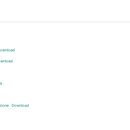
ownload
wnload
d
zione
Download