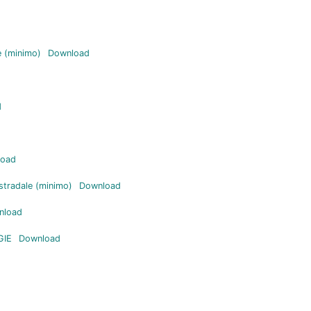
e (minimo)
Download
d
load
 stradale (minimo)
Download
nload
GIE
Download