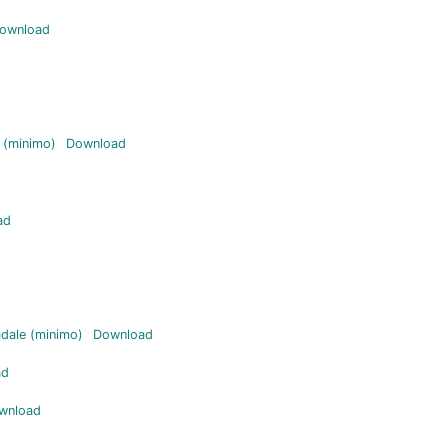
ownload
e (minimo)
Download
ad
adale (minimo)
Download
ad
wnload