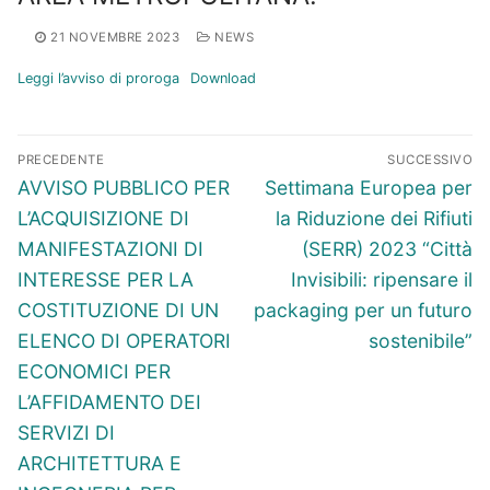
21 NOVEMBRE 2023
NEWS
Leggi l’avviso di proroga
Download
Navigazione
PRECEDENTE
SUCCESSIVO
articoli
Articolo
Articolo
AVVISO PUBBLICO PER
Settimana Europea per
precedente:
successivo:
L’ACQUISIZIONE DI
la Riduzione dei Rifiuti
MANIFESTAZIONI DI
(SERR) 2023 “Città
INTERESSE PER LA
Invisibili: ripensare il
COSTITUZIONE DI UN
packaging per un futuro
ELENCO DI OPERATORI
sostenibile”
ECONOMICI PER
L’AFFIDAMENTO DEI
SERVIZI DI
ARCHITETTURA E