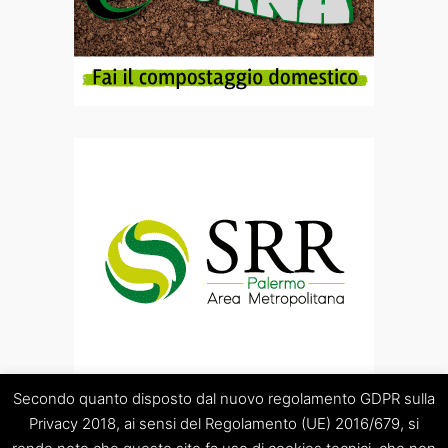
Secondo quanto disposto dal nuovo regolamento GDPR sulla
Privacy 2018, ai sensi del Regolamento (UE) 2016/679, si