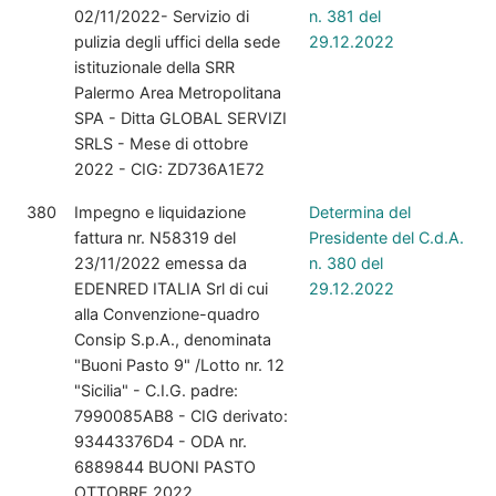
02/11/2022- Servizio di
n. 381 del
pulizia degli uffici della sede
29.12.2022
istituzionale della SRR
Palermo Area Metropolitana
SPA - Ditta GLOBAL SERVIZI
SRLS - Mese di ottobre
2022 - CIG: ZD736A1E72
380
Impegno e liquidazione
Determina del
fattura nr. N58319 del
Presidente del C.d.A.
23/11/2022 emessa da
n. 380 del
EDENRED ITALIA Srl di cui
29.12.2022
alla Convenzione-quadro
Consip S.p.A., denominata
"Buoni Pasto 9" /Lotto nr. 12
"Sicilia" - C.I.G. padre:
7990085AB8 - CIG derivato:
93443376D4 - ODA nr.
6889844 BUONI PASTO
OTTOBRE 2022