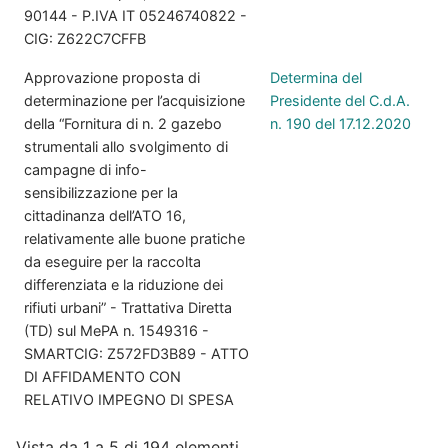
90144 - P.IVA IT 05246740822 -
CIG: Z622C7CFFB
Approvazione proposta di
Determina del
determinazione per l’acquisizione
Presidente del C.d.A.
della “Fornitura di n. 2 gazebo
n. 190 del 17.12.2020
strumentali allo svolgimento di
campagne di info-
sensibilizzazione per la
cittadinanza dell’ATO 16,
relativamente alle buone pratiche
da eseguire per la raccolta
differenziata e la riduzione dei
rifiuti urbani” - Trattativa Diretta
(TD) sul MePA n. 1549316 -
SMARTCIG: Z572FD3B89 - ATTO
DI AFFIDAMENTO CON
RELATIVO IMPEGNO DI SPESA
Vista da 1 a 5 di 194 elementi