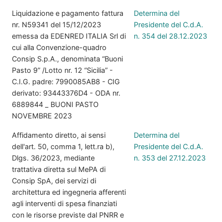
Liquidazione e pagamento fattura
Determina del
nr. N59341 del 15/12/2023
Presidente del C.d.A.
emessa da EDENRED ITALIA Srl di
n. 354 del 28.12.2023
cui alla Convenzione-quadro
Consip S.p.A., denominata “Buoni
Pasto 9” /Lotto nr. 12 “Sicilia” -
C.I.G. padre: 7990085AB8 - CIG
derivato: 93443376D4 - ODA nr.
6889844 _ BUONI PASTO
NOVEMBRE 2023
Affidamento diretto, ai sensi
Determina del
dell'art. 50, comma 1, lett.ra b),
Presidente del C.d.A.
Dlgs. 36/2023, mediante
n. 353 del 27.12.2023
trattativa diretta sul MePA di
Consip SpA, dei servizi di
architettura ed ingegneria afferenti
agli interventi di spesa finanziati
con le risorse previste dal PNRR e