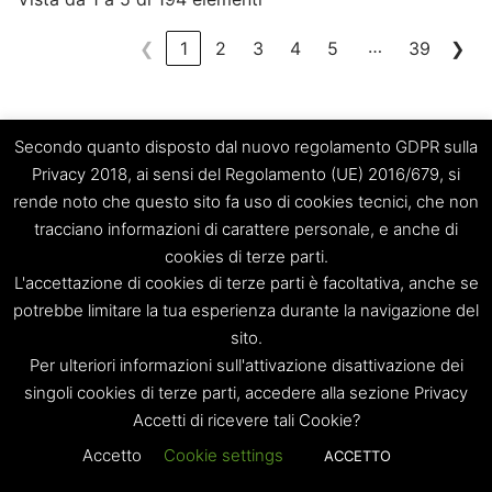
…
❮
1
2
3
4
5
39
❯
Secondo quanto disposto dal nuovo regolamento GDPR sulla
Privacy 2018, ai sensi del Regolamento (UE) 2016/679, si
rende noto che questo sito fa uso di cookies tecnici, che non
Determinazioni del Presidente del
tracciano informazioni di carattere personale, e anche di
C.d.A. 2019
cookies di terze parti.
L'accettazione di cookies di terze parti è facoltativa, anche se
Visualizza
elementi
potrebbe limitare la tua esperienza durante la navigazione del
sito.
Per ulteriori informazioni sull'attivazione disattivazione dei
Cerca:
singoli cookies di terze parti, accedere alla sezione Privacy
Accetti di ricevere tali Cookie?
Oggetto
Riferimento
Accetto
Cookie settings
ACCETTO
Documento