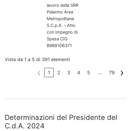
lavoro della SRR
Palermo Area
Metropolitana
S.C.p.A. – Atto
con Impegno di
Spesa CIG
B9B91D6371
Vista da 1 a 5 di 391 elementi
…
❮
1
2
3
4
5
79
❯
Determinazioni del Presidente del
C.d.A. 2024